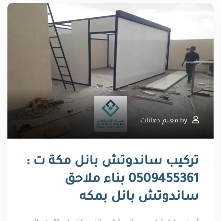
by
معلم دهانات
تركيب ساندوتش بانل مكة ت :
0509455361 بناء ملاحق
ساندوتش بانل بمكه