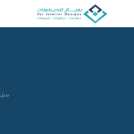
Ski
t
conten
بديل 