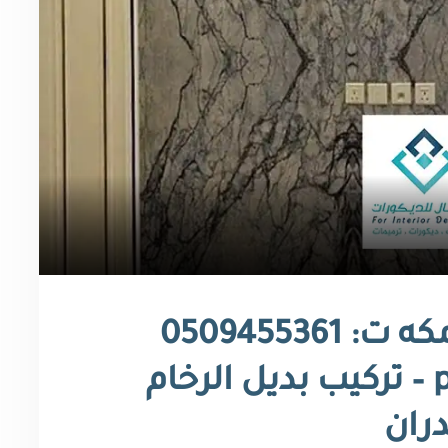
ديكورات بديل الرخام مكه ت: 0509455361
اسعار بديل الرخام pvc – تركيب بديل الرخام
دران