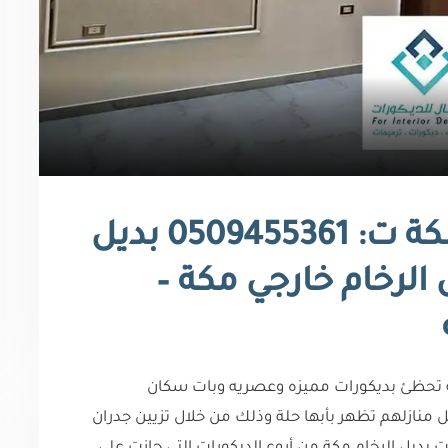
واجهات بديل الرخام مكة ت: 0509455361 بديل
الرخام خارجي مكة –
ة تحظئ بديكورات مميزه وعصريه وبات سكان
 منازلهم تظهر بأبها حلة وذلك من خلال تزيين جدران