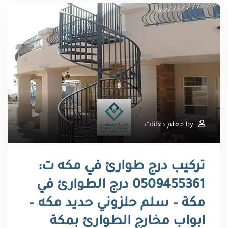
by
معلم دهانات
تركيب درج طوارئ في مكه ت:
0509455361 درج الطوارئ في
مكة – سلم حلزوني حديد مكه –
ابواب مخارج الطوارئ بمكة