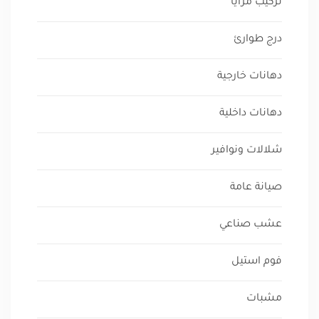
تركيب مرايا
درج طوارئ
دهانات خارجية
دهانات داخلية
شلالات ونوافير
صيانة عامة
عشب صناعي
فوم استيل
مشبات