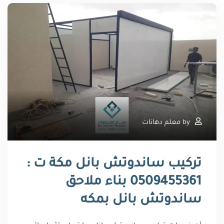
by
معلم دهانات
تركيب ساندوتش بانل مكة ت :
0509455361 بناء ملاحق
ساندوتش بانل بمكه