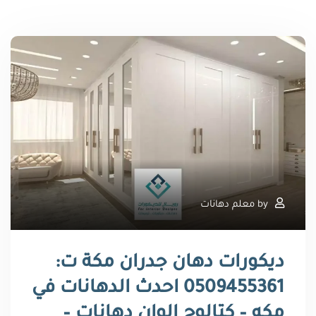
by
معلم دهانات
ديكورات دهان جدران مكة ت:
0509455361 احدث الدهانات في
مكه – كتالوج الوان دهانات –