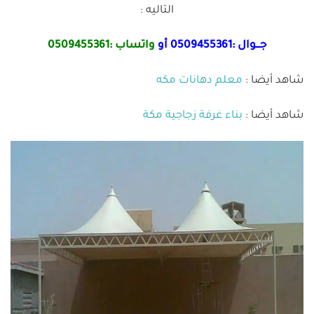
التاليه :
جـــوال :
0509455361
أو
واتساب :
0509455361
شاهد أيضا :
معلم دهانات مكه
شاهد أيضا :
بناء غرفة زجاجية مكة