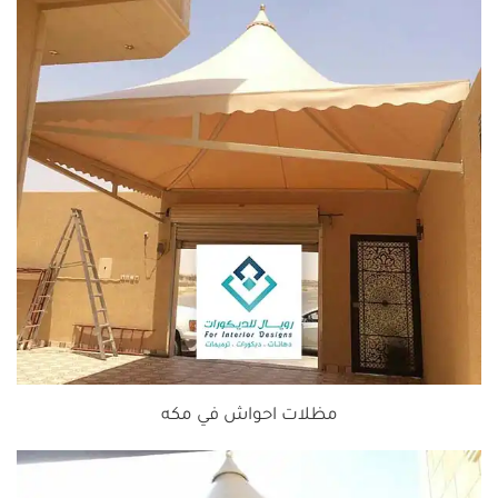
مظلات احواش في مكه