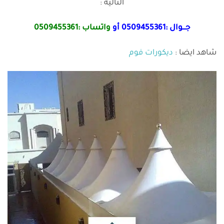
التاليه :
جـــوال :
0509455361
أو
واتساب :
0509455361
شاهد ايضا :
ديكورات فوم