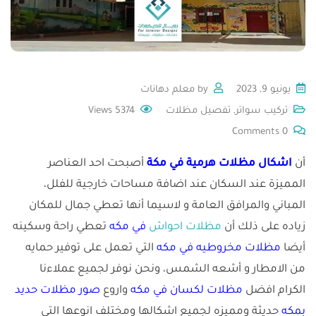
يونيو 9, 2023
by
معلم دهانات
تركيب سواتر
,
تفصيل مظلات
5374
Views
Comments
0
أن
اشكال مظلات هرمية في مكة
أصبحت احد العناصر
المميزة عند السكان عند اضافة مساحات خارجية للفلل،
المباني والمرافق العامة و لاسيما أنها تعطي جمال للمكان
زياده على ذلك أن
مظلات
احواش
في مكه
تعطي راحة وسكينه
أيضا
مظلات مخروطيه في مكه
التي تعمل على توفير حمايه
من الامطار و أشعه الشمس، ونحن نوفر لجميع عملاءنا
الكرام افضل
مظلات لكسان في مكه
واروع
صور مظلات حديد
بمكه
حديثة ومميزه لجميع اشكالها ومختلف انوعها التي